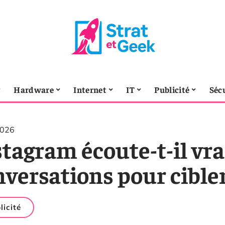
Hardware
Internet
IT
Publicité
Séc
2026
stagram écoute-t-il vr
versations pour cibler
licité