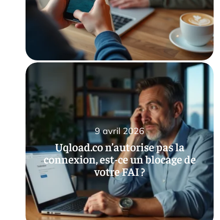
9 avril 2026
Uqload.co n’autorise pas la
connexion, est-ce un blocage de
votre FAI ?