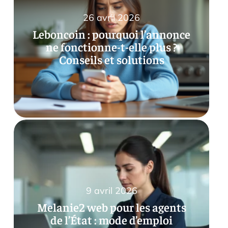
26 avril 2026
Leboncoin : pourquoi l’annonce
ne fonctionne-t-elle plus ?
Conseils et solutions
9 avril 2026
Melanie2 web pour les agents
de l’État : mode d’emploi