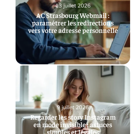
13 juillet 2026
AC Strasbourg Webmail :
paramétrer les redirections
vers votre adresse personnelle
9 juillet 2026
Regarder les story Instagram
en mode invisible : astuces
simples et légales