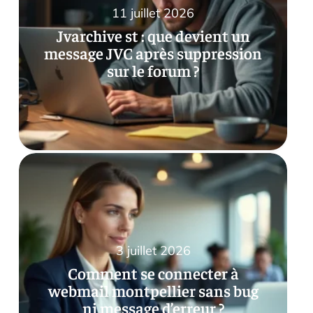
11 juillet 2026
Jvarchive st : que devient un
message JVC après suppression
sur le forum ?
3 juillet 2026
Comment se connecter à
webmail montpellier sans bug
ni message d’erreur ?