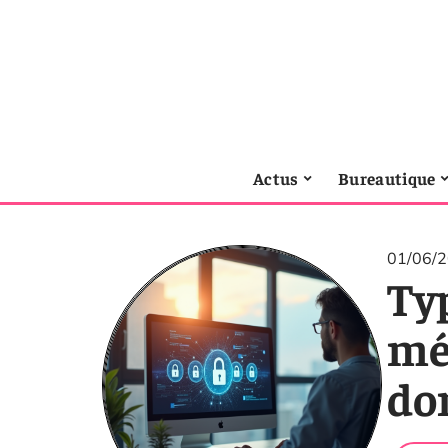
Actus
Bureautique
01/06/
Typ
mé
do